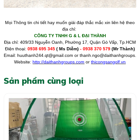
Mọi Thông tin chi tiết hay muốn giải đáp thắc mắc xin liên hệ theo
địa chỉ:
CÔNG TY TNHH G & L ĐẠI THÀNH
Địa chỉ: 409/33 Nguyễn Oanh, Phường 17, Quận Gò Vấp, Tp.HCM
Điện thoại:
0938 695 345
( Ms Diễm)
- 0938 370 579
(Mr Thành)
Email:
huuthanh244.qt@gmail.com
or
thanh.ngo@daithanhgroups.c
Website:
http://daithanhgroups.com
or
thicongsangolf.vn
Sản phẩm cùng loại