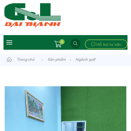
0
Hỗ trợ tư vấn
Trang chủ
Sản phẩm
Ngành golf
Thảm Tập golf
Thiết bị golf
Thảm putting 1.2mx2.4m