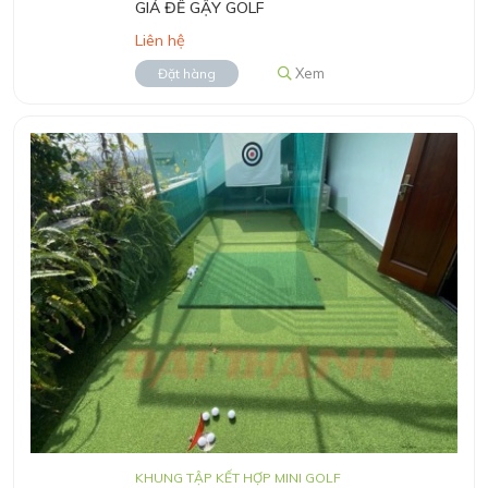
GIÁ ĐỂ GẬY GOLF
Liên hệ
Xem
Đặt hàng
KHUNG TẬP KẾT HỢP MINI GOLF