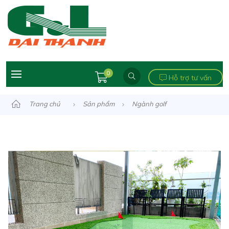
0
Hỗ trợ tư vấn
Trang chủ
Sản phẩm
Ngành golf
Khung tập golf
MINI GOLF SÂN THƯỢNG