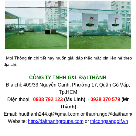
Mọi Thông tin chi tiết hay muốn giải đáp thắc mắc xin liên hệ theo
địa chỉ:
CÔNG TY TNHH G&L ĐẠI THÀNH
Địa chỉ:
409/33 Nguyễn Oanh, Phường 17, Quận Gò Vấp,
Tp.HCM
Điện thoại:
0938 792 123
(Ms Linh)
- 0938 370 579
(Mr
Thành)
Email:
huuthanh244.qt@gmail.com
or
thanh.ngo@daithanhgr
Website:
http://daithanhgroups.com
or
thicongsangolf.vn