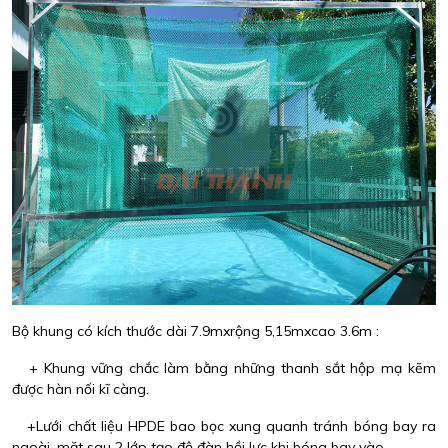
Bộ khung có kích thước dài 7.9mxrộng 5,15mxcao 3.6m :
+ Khung vững chắc làm bằng những thanh sắt hộp mạ kẽm
được hàn nối kĩ càng.
+Lưới chất liệu HPDE bao bọc xung quanh tránh bóng bay ra
ngoài, mặt sau 2 lớp tạo độ đàn hồi lực khi bóng bay vào.