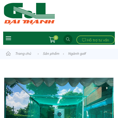
0
Hỗ trợ tư vấn
Trang chủ
Sản phẩm
Ngành golf
Khung tập golf
KHUNG TẬP TRÊN HỒ BƠI