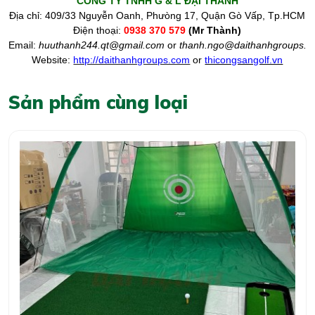
CÔNG TY TNHH G & L ĐẠI THÀNH
Địa chỉ: 409/33 Nguyễn Oanh, Phưòng 17, Quận Gò Vấp, Tp.HCM
Điện thoại:
0938 370 579
(Mr Thành)
Email:
huuthanh244.qt@gmail.com
or
thanh.ngo@daithanhgroups.
Website:
http://daithanhgroups.com
or
thicongsangolf.vn
Sản phẩm cùng loại