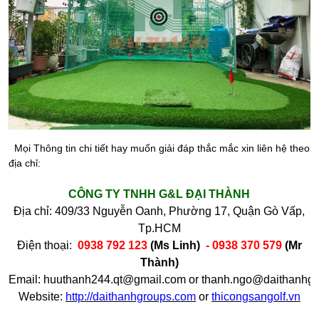
Mọi Thông tin chi tiết hay muốn giải đáp thắc mắc xin liên hệ theo
địa chỉ:
CÔNG TY TNHH G&L ĐẠI THÀNH
Địa chỉ:
409/33 Nguyễn Oanh, Phường 17, Quận Gò Vấp,
Tp.HCM
Điện thoại:
0938 792 123
(Ms Linh)
- 0938 370 579
(Mr
Thành)
Email:
huuthanh244.qt@gmail.com
or
thanh.ngo@daithanhgr
Website:
http://daithanhgroups.com
or
thicongsangolf.vn