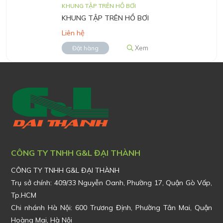
KHUNG TẬP TRÊN HỒ BƠI
KHUNG TẬP TRÊN HỒ BƠI
Liên hệ
Xem
Đặt hàng
CÔNG TY TNHH G&L ĐẠI THÀNH
CÔNG TY TNHH G&L ĐẠI THÀNH
Trụ sở chính:
409/33 Nguyễn Oanh, Phường 17, Quận Gò Vấp,
Tp.HCM
Chi nhánh Hà Nội: 600 Trương Định, Phường Tân Mai, Quận
Hoàng Mai, Hà Nội