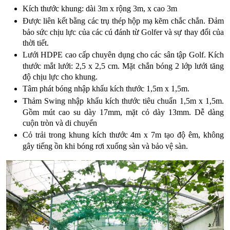
Kích thước khung: dài 3m x rộng 3m, x cao 3m
Được liên kết bằng các trụ thép hộp mạ kẽm chắc chắn. Đảm
bảo sức chịu lực của các cú đánh từ Golfer và sự thay đổi của
thời tiết.
Lưới HDPE cao cấp chuyên dụng cho các sân tập Golf. Kích
thước mắt lưới: 2,5 x 2,5 cm. Mặt chắn bóng 2 lớp lưới tăng
độ chịu lực cho khung.
Tâm phát bóng nhập khẩu kích thước 1,5m x 1,5m.
Thảm Swing nhập khẩu kích thước tiêu chuẩn 1,5m x 1,5m.
Gồm mút cao su dày 17mm, mặt cỏ dày 13mm. Dễ dàng
cuộn tròn và di chuyển
Cỏ trải trong khung kích thước 4m x 7m tạo độ êm, không
gây tiếng ồn khi bóng rơi xuống sàn và bảo vệ sàn.