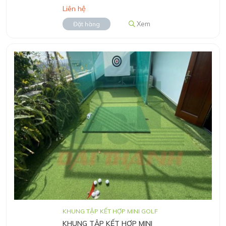
Liên hệ
Xem
Đặt hàng
KHUNG TẬP KẾT HỢP MINI GOLF
KHUNG TẬP KẾT HỢP MINI