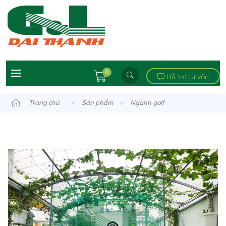
0
Hỗ trợ tư vấn
Trang chủ
Sản phẩm
Ngành golf
Khung tập golf
KHUNG TẬP SÂN VƯỜN – MR.NAM