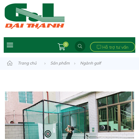
0
Hỗ trợ tư vấn
Trang chủ
Sản phẩm
Ngành golf
Khung tập golf
Khung tập Golf lắp ráp