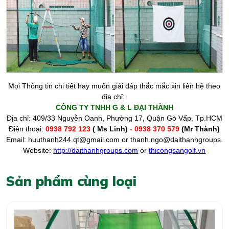
Mọi Thông tin chi tiết hay muốn giải đáp thắc mắc xin liên hệ theo
địa chỉ:
CÔNG TY TNHH G & L ĐẠI THÀNH
Địa chỉ: 409/33 Nguyễn Oanh, Phường 17, Quận Gò Vấp, Tp.HCM
Điện thoại:
0938 792 123
( Ms Linh)
- 0938 370 579
(Mr Thành)
Email:
huuthanh244.qt@gmail.com
or
thanh.ngo@daithanhgroups.c
Website:
http://daithanhgroups.com
or
thicongsangolf.vn
Sản phẩm cùng loại