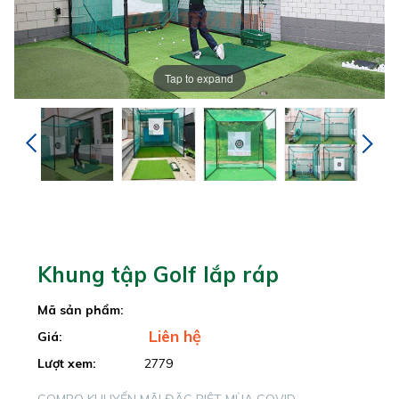
Tap to expand
Khung tập Golf lắp ráp
Mã sản phẩm:
Liên hệ
Giá:
Lượt xem:
2779
COMBO KHUYẾN MÃI ĐẶC BIỆT MÙA COVID