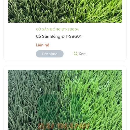
CỎ SÂN BÓNG ĐT-SBG04
Cỏ Sân Bóng ĐT-SBG04
Liên hệ
Xem
Đặt hàng