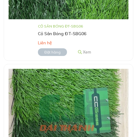
CỎ SÂN BÓNG ĐT-SBG06
Cỏ Sân Bóng ĐT-SBG06
Liên hệ
Xem
Đặt hàng