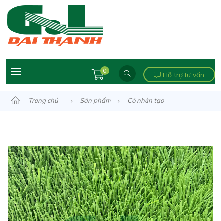
0
Hỗ trợ tư vấn
Trang chủ
Sản phẩm
Cỏ nhân tạo
Ngành bóng đá
Cỏ nhân tạo sân bóng đá
Cỏ bóng đá
Cỏ Sân Bóng ĐT-SBK02