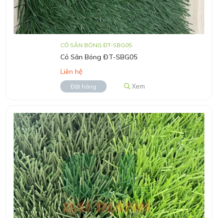
CỎ SÂN BÓNG ĐT-SBG05
Cỏ Sân Bóng ĐT-SBG05
Liên hệ
Xem
Đặt hàng