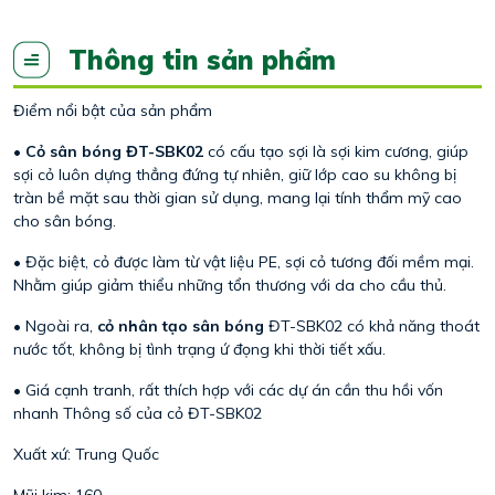
Thông tin sản phẩm
Điểm nổi bật của sản phẩm
•
Cỏ sân bóng ĐT-SBK02
có cấu tạo sợi là sợi kim cương, giúp
sợi cỏ luôn dựng thẳng đứng tự nhiên, giữ lớp cao su không bị
tràn bề mặt sau thời gian sử dụng, mang lại tính thẩm mỹ cao
cho sân bóng.
• Đặc biệt, cỏ được làm từ vật liệu PE, sợi cỏ tương đối mềm mại.
Nhằm giúp giảm thiểu những tổn thương với da cho cầu thủ.
• Ngoài ra,
cỏ nhân tạo sân bóng
ĐT-SBK02 có khả năng thoát
nước tốt, không bị tình trạng ứ đọng khi thời tiết xấu.
• Giá cạnh tranh, rất thích hợp với các dự án cần thu hồi vốn
nhanh Thông số của cỏ ĐT-SBK02
Xuất xứ: Trung Quốc
Mũi kim: 160