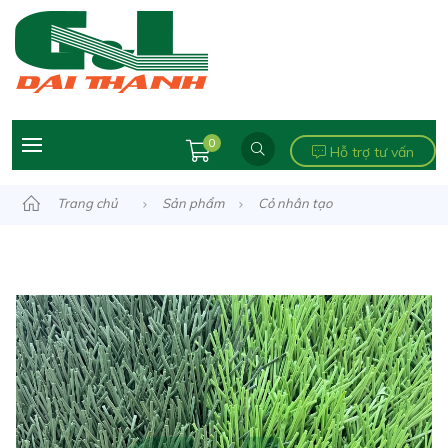
0
Hỗ trợ tư vấn
Trang chủ
Sản phẩm
Cỏ nhân tạo
Ngành bóng đá
Cỏ nhân tạo sân bóng đá
Cỏ bóng đá
Cỏ Sân Bóng ĐT-SBG03