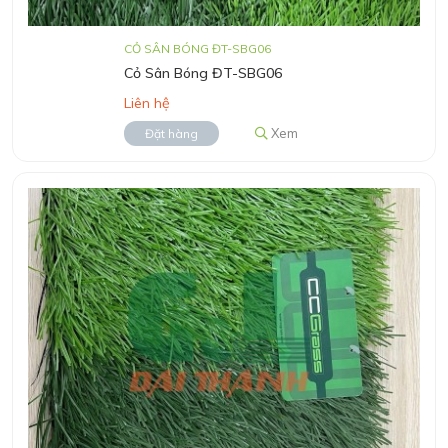
CỎ SÂN BÓNG ĐT-SBG06
Cỏ Sân Bóng ĐT-SBG06
Liên hệ
Xem
Đặt hàng