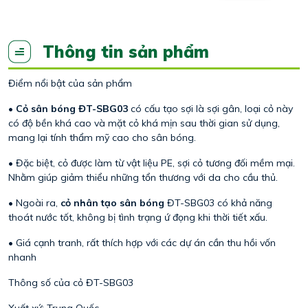
Thông tin sản phẩm
Điểm nổi bật của sản phẩm
•
Cỏ sân bóng ĐT-SBG03
có cấu tạo sợi là sợi gân, loại cỏ này
có độ bền khá cao và mặt cỏ khá mịn sau thời gian sử dụng,
mang lại tính thẩm mỹ cao cho sân bóng.
• Đặc biệt, cỏ được làm từ vật liệu PE, sợi cỏ tương đối mềm mại.
Nhằm giúp giảm thiểu những tổn thương với da cho cầu thủ.
• Ngoài ra,
cỏ nhân tạo sân bóng
ĐT-SBG03 có khả năng
thoát nước tốt, không bị tình trạng ứ đọng khi thời tiết xấu.
• Giá cạnh tranh, rất thích hợp với các dự án cần thu hồi vốn
nhanh
Thông số của cỏ ĐT-SBG03
Xuất xứ: Trung Quốc