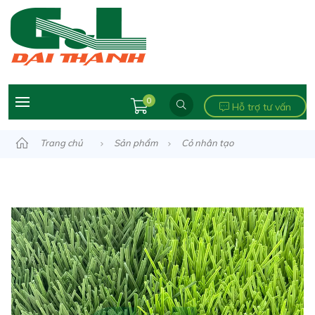
0
Hỗ trợ tư vấn
Trang chủ
Sản phẩm
Cỏ nhân tạo
Ngành bóng đá
Cỏ nhân tạo sân bóng đá
Cỏ bóng đá
Cỏ Sân Bóng ĐT-SBG02