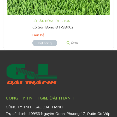
CỎ SÂN BÓNG ĐT-SBK02
Cỏ Sân Bóng ĐT-SBK02
Liên hệ
Xem
Đặt hàng
CÔNG TY TNHH G&L ĐẠI THÀNH
CÔNG TY TNHH G&L ĐẠI THÀNH
Trụ sở chính:
409/33 Nguyễn Oanh, Phường 17, Quận Gò Vấp,