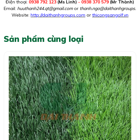
Điện thoại:
0938 792 123
(Ms Linh)
- 0938 370 579
(Mr Thành)
Email:
huuthanh244.qt@gmail.com
or
thanh.ngo@daithanhgroups.c
Website:
http://daithanhgroups.com
or
thicongsangolf.vn
Sản phẩm cùng loại