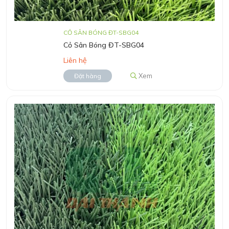
CỎ SÂN BÓNG ĐT-SBG04
Cỏ Sân Bóng ĐT-SBG04
Liên hệ
Xem
Đặt hàng