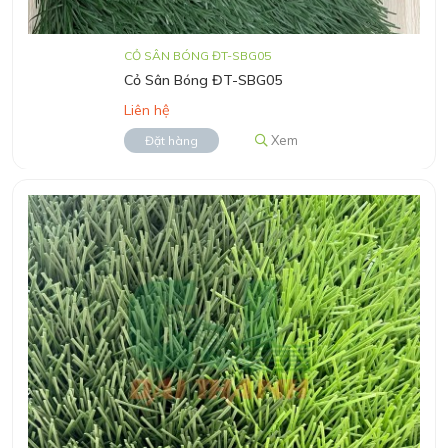
CỎ SÂN BÓNG ĐT-SBG05
Cỏ Sân Bóng ĐT-SBG05
Liên hệ
Xem
Đặt hàng