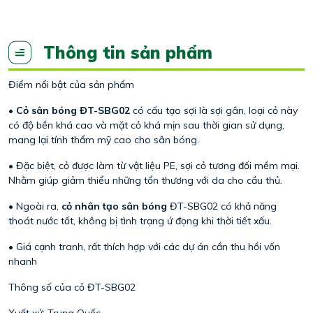
Thông tin sản phẩm
Điểm nổi bật của sản phẩm
•
Cỏ sân bóng ĐT-SBG02
có cấu tạo sợi là sợi gân, loại cỏ này
có độ bền khá cao và mặt cỏ khá mịn sau thời gian sử dụng,
mang lại tính thẩm mỹ cao cho sân bóng.
• Đặc biệt, cỏ được làm từ vật liệu PE, sợi cỏ tương đối mềm mại.
Nhằm giúp giảm thiểu những tổn thương với da cho cầu thủ.
• Ngoài ra,
cỏ nhân tạo sân bóng
ĐT-SBG02 có khả năng
thoát nước tốt, không bị tình trạng ứ đọng khi thời tiết xấu.
• Giá cạnh tranh, rất thích hợp với các dự án cần thu hồi vốn
nhanh
Thông số của cỏ ĐT-SBG02
Xuất xứ: Trung Quốc