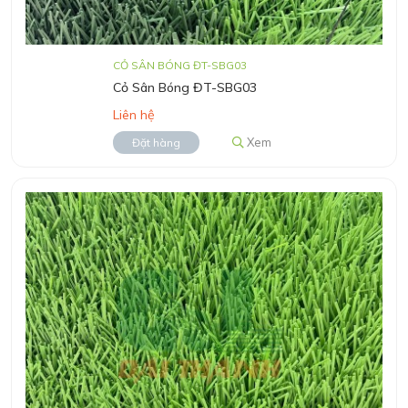
CỎ SÂN BÓNG ĐT-SBG03
Cỏ Sân Bóng ĐT-SBG03
Liên hệ
Xem
Đặt hàng