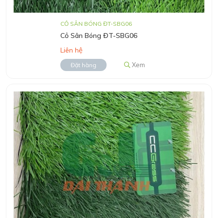
CỎ SÂN BÓNG ĐT-SBG06
Cỏ Sân Bóng ĐT-SBG06
Liên hệ
Xem
Đặt hàng